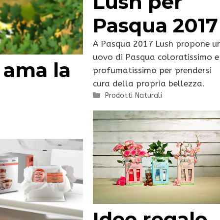
Lush per
Pasqua 2017
A Pasqua 2017 Lush propone u
uovo di Pasqua coloratissimo e
 ama la
profumatissimo per prendersi
cura della propria bellezza.
Categorie
Prodotti Naturali
Idee regalo