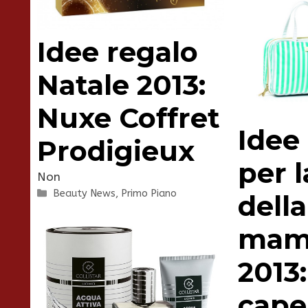
Idee regalo
Natale 2013:
Nuxe Coffret
Idee
Prodigieux
per l
Non
Categorie
Beauty News
,
Primo Piano
della
ma
2013:
capel