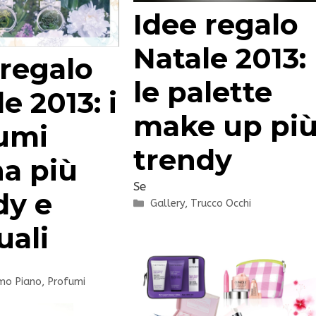
Idee regalo
Natale 2013:
 regalo
le palette
e 2013: i
make up pi
umi
trendy
a più
Se
dy e
Categorie
Gallery
,
Trucco Occhi
uali
mo Piano
,
Profumi