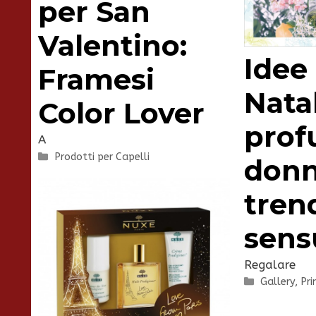
per San
Valentino:
Idee
Framesi
Natal
Color Lover
prof
A
Categorie
Prodotti per Capelli
donn
tren
sens
Regalare
Categorie
Gallery
,
Pri