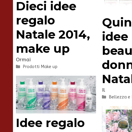
Dieci idee
regalo
Quin
Natale 2014,
idee
make up
beau
Ormai
don
Categorie
Prodotti Make up
Nata
Il
Categorie
Bellezza e
Idee regalo