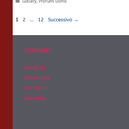
Categorie
Gallery
,
Profumi Uomo
Pagina
Pagina
Pagina
1
2
…
12
Successivo
→
COMPANY
About Us
Contact Us
Our Staff
Advertise