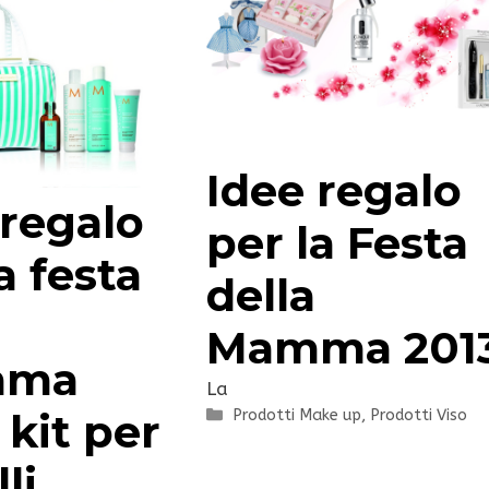
Idee regalo
 regalo
per la Festa
a festa
della
Mamma 201
mma
La
Categorie
 kit per
Prodotti Make up
,
Prodotti Viso
li