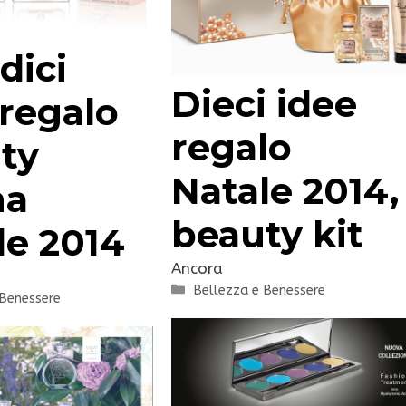
dici
Dieci idee
 regalo
regalo
ty
Natale 2014,
na
beauty kit
le 2014
Ancora
Categorie
Bellezza e Benessere
 Benessere