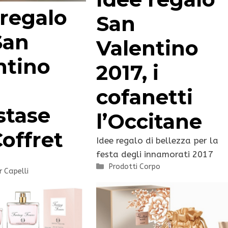
 regalo
San
San
Valentino
ntino
2017, i
cofanetti
stase
l’Occitane
Coffret
Idee regalo di bellezza per la
festa degli innamorati 2017
Categorie
Prodotti Corpo
r Capelli