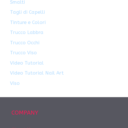
Smalti
Tagli di Capelli
Tinture e Colori
Trucco Labbra
Trucco Occhi
Trucco Viso
Video Tutorial
Video Tutorial Nail Art
Viso
COMPANY