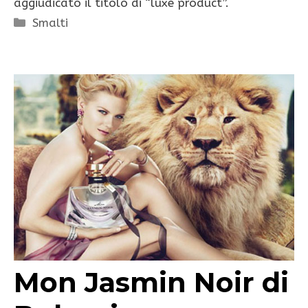
aggiudicato il titolo di “luxe product”.
Categorie
Smalti
Mon Jasmin Noir di