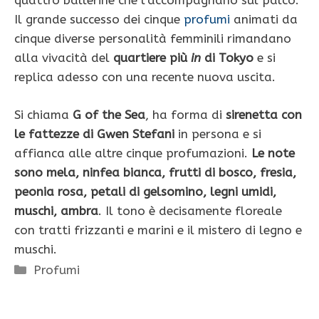
quattro ballerine che l’accompagnano sul palco.
Il grande successo dei cinque
profumi
animati da
cinque diverse personalità femminili rimandano
alla vivacità del
quartiere più
in
di Tokyo
e si
replica adesso con una recente nuova uscita.
Si chiama
G of the Sea
, ha forma di
sirenetta con
le fattezze di Gwen Stefani
in persona e si
affianca alle altre cinque profumazioni.
Le note
sono mela, ninfea bianca, frutti di bosco, fresia,
peonia rosa, petali di gelsomino, legni umidi,
muschi, ambra
. Il tono è decisamente floreale
con tratti frizzanti e marini e il mistero di legno e
muschi.
Categorie
Profumi