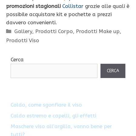
promozioni stagionali
Collistar
grazie alle quali è
possibile acquistare kit e pochette a prezzi
davvero convenienti.
Categorie
Gallery
,
Prodotti Corpo
,
Prodotti Make up
,
Prodotti Viso
Cerca
CERCA
Caldo, come sgonfiare il viso
Caldo estremo e capelli, gli effetti
Maschere viso all’argilla, vanno bene per
tutti?