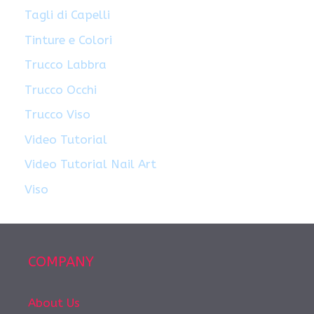
Tagli di Capelli
Tinture e Colori
Trucco Labbra
Trucco Occhi
Trucco Viso
Video Tutorial
Video Tutorial Nail Art
Viso
COMPANY
About Us