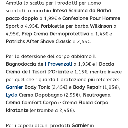
Amplia la scelta per i prodotti per uomo
scontati: a marchio
Intesa Schiuma da Barba
pacco doppio
a 1,99€ e
Confezione
Pour Homme
Sport
a 4,95€,
forbicette per barba Wilkinson
a
4,95€,
Prep Crema Dermoprotettiva
a 1,45€ e
Patrichs
After Shave Classic
a 2,45€.
Per la detersione del corpo abbiamo il
Bagnodoccia de
I Provenzali
a 1,95€ e i
Doccia
Crema de I Tesori D’Oriente
e 1,15€, mentre invece
per quel che riguarda l’idratazione più referenze:
Garnier
Body Tonic
(2,45€) e
Body Repair
(1,95€),
Lycia
Crema Dopobagno
(2,95€),
Neutrogena
Crema Comfort Corpo
e
Crema Fluida Corpo
Idratante
(entrambe a 2,45€).
Per i capelli alcuni prodotti
Garnier
in