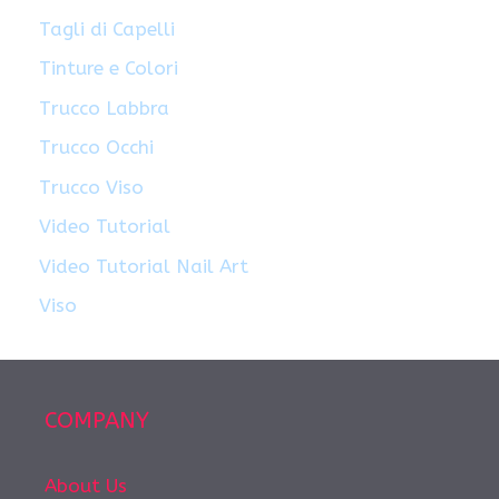
Tagli di Capelli
Tinture e Colori
Trucco Labbra
Trucco Occhi
Trucco Viso
Video Tutorial
Video Tutorial Nail Art
Viso
COMPANY
About Us