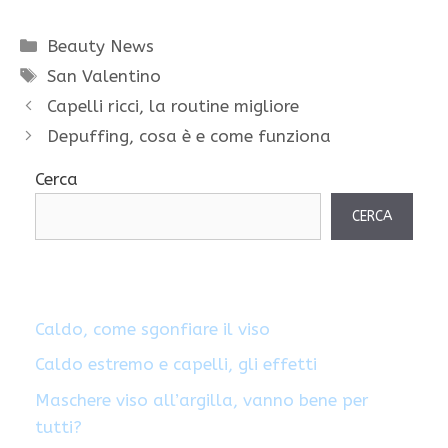
Categorie
Beauty News
Tag
San Valentino
Capelli ricci, la routine migliore
Depuffing, cosa è e come funziona
Cerca
CERCA
Caldo, come sgonfiare il viso
Caldo estremo e capelli, gli effetti
Maschere viso all’argilla, vanno bene per
tutti?