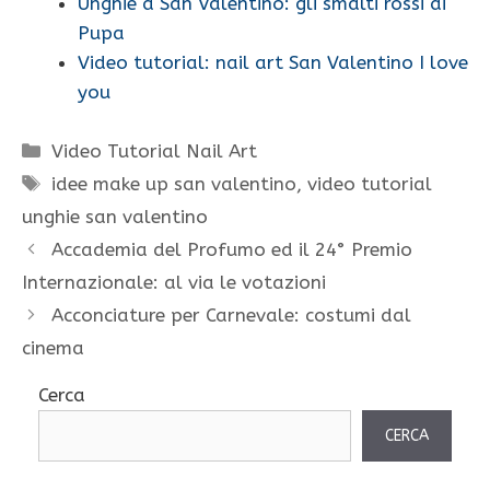
Unghie a San Valentino: gli smalti rossi di
Pupa
Video tutorial: nail art San Valentino I love
you
Categorie
Video Tutorial Nail Art
Tag
idee make up san valentino
,
video tutorial
unghie san valentino
Accademia del Profumo ed il 24° Premio
Internazionale: al via le votazioni
Acconciature per Carnevale: costumi dal
cinema
Cerca
CERCA