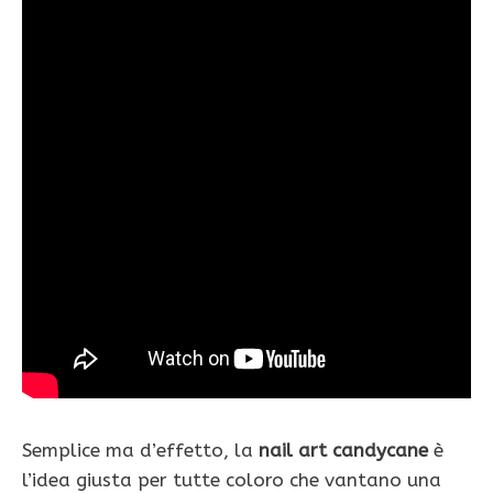
Semplice ma d’effetto, la
nail art candycane
è
l’idea giusta per tutte coloro che vantano una