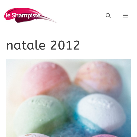
Vai
al
ME
contenuto
natale 2012