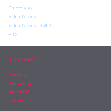
Trucco Viso
Video Tutorial
Video Tutorial Nail Art
Viso
COMPANY
About Us
Contact Us
Our Staff
Advertise