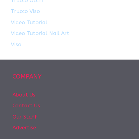
Trucco Occhi
Trucco Viso
Video Tutorial
Video Tutorial Nail Art
Viso
COMPANY
About Us
Contact Us
Our Staff
Advertise