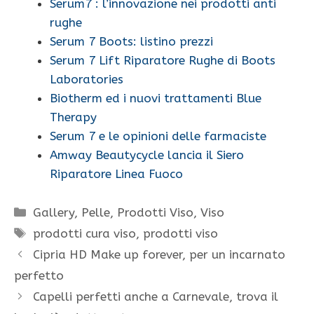
Serum7 : l’innovazione nei prodotti anti
rughe
Serum 7 Boots: listino prezzi
Serum 7 Lift Riparatore Rughe di Boots
Laboratories
Biotherm ed i nuovi trattamenti Blue
Therapy
Serum 7 e le opinioni delle farmaciste
Amway Beautycycle lancia il Siero
Riparatore Linea Fuoco
Categorie
Gallery
,
Pelle
,
Prodotti Viso
,
Viso
Tag
prodotti cura viso
,
prodotti viso
Cipria HD Make up forever, per un incarnato
perfetto
Capelli perfetti anche a Carnevale, trova il