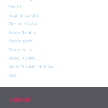
Smalti
Tagli di Capelli
Tinture e Colori
Trucco Labbra
Trucco Occhi
Trucco Viso
Video Tutorial
Video Tutorial Nail Art
Viso
COMPANY