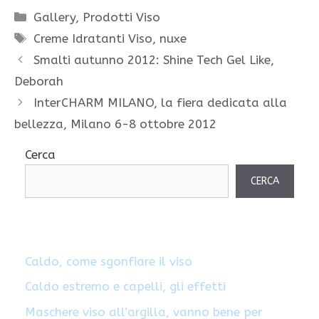
Categorie
Gallery
,
Prodotti Viso
Tag
Creme Idratanti Viso
,
nuxe
Smalti autunno 2012: Shine Tech Gel Like,
Deborah
InterCHARM MILANO, la fiera dedicata alla
bellezza, Milano 6-8 ottobre 2012
Cerca
CERCA
Caldo, come sgonfiare il viso
Caldo estremo e capelli, gli effetti
Maschere viso all’argilla, vanno bene per