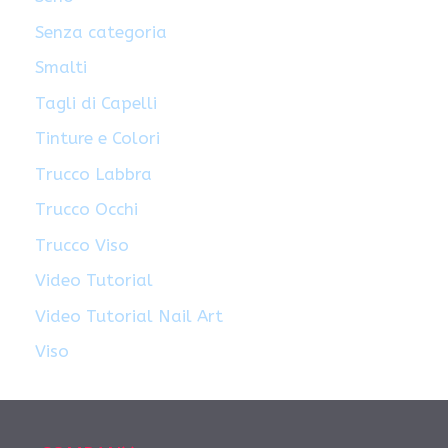
Senza categoria
Smalti
Tagli di Capelli
Tinture e Colori
Trucco Labbra
Trucco Occhi
Trucco Viso
Video Tutorial
Video Tutorial Nail Art
Viso