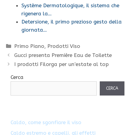
Système Dermatologique, il sistema che
rigenera la…
Detersione, il primo prezioso gesto della
giornata…
Categorie
Primo Piano
,
Prodotti Viso
Gucci presenta Première Eau de Toilette
I prodotti Filorga per un’estate al top
Cerca
CERCA
Caldo, come sgonfiare il viso
Caldo estremo e capelli, gli effetti