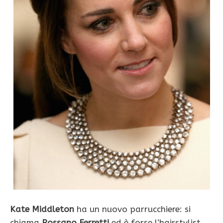
Kate Middleton
ha un nuovo parrucchiere: si
chiama
Rossano Ferretti
ed è forse l’hairstylist