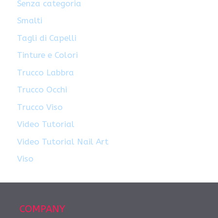
Senza categoria
Smalti
Tagli di Capelli
Tinture e Colori
Trucco Labbra
Trucco Occhi
Trucco Viso
Video Tutorial
Video Tutorial Nail Art
Viso
COMPANY