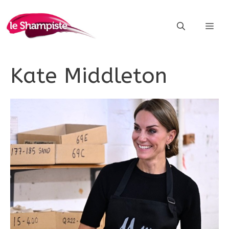
Vai
al
ME
contenuto
Kate Middleton