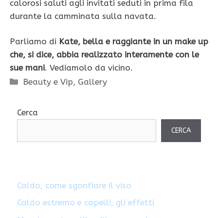
calorosi saluti agli invitati seduti in prima fila
durante la camminata sulla navata.
Parliamo di
Kate, bella e raggiante in un make up
che, si dice, abbia realizzato interamente con le
sue mani
. Vediamolo da vicino.
Categorie
Beauty e Vip
,
Gallery
Cerca
CERCA
Caldo, come sgonfiare il viso
Caldo estremo e capelli, gli effetti