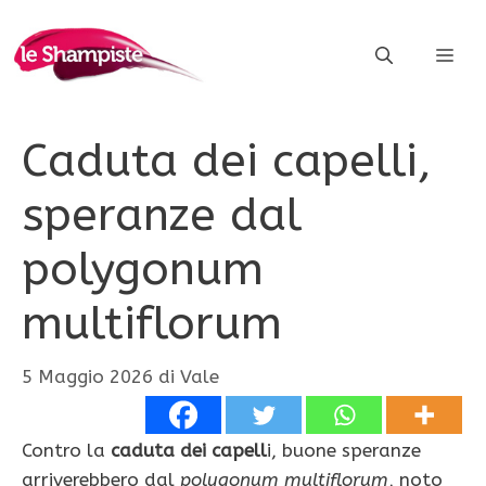
Vai
al
ME
contenuto
Caduta dei capelli,
speranze dal
polygonum
multiflorum
5 Maggio 2026
di
Vale
Contro la
caduta dei capell
i, buone speranze
arriverebbero dal
polygonum multiflorum
, noto