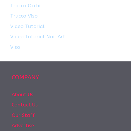
Trucco Occhi
Trucco Viso
Video Tutorial
Video Tutorial Nail Art
Viso
COMPANY
About Us
Contact Us
Our Staff
Advertise