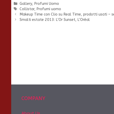
Categorie
Gallery
,
Profumi Uomo
Tag
Collistar
,
Profumi uomo
Makeup Time con Clio su Real Time, prodotti usati – se
Smalti estate 2013: L’Or Sunset, L’Oréal
COMPANY
About Us