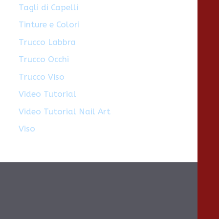
Tagli di Capelli
Tinture e Colori
Trucco Labbra
Trucco Occhi
Trucco Viso
Video Tutorial
Video Tutorial Nail Art
Viso