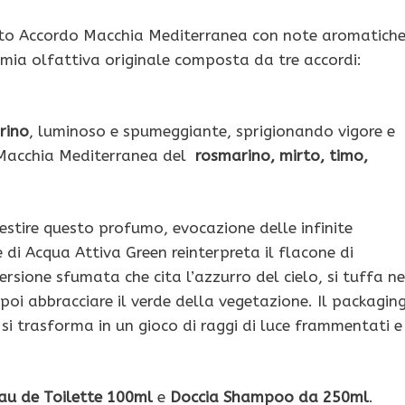
ito Accordo Macchia Mediterranea con note aromatich
imia olfattiva originale composta da tre accordi:
rino
, luminoso e spumeggiante, sprigionando vigore e
a Macchia Mediterranea del
rosmarino, mirto, timo,
estire questo profumo, evocazione delle infinite
di Acqua Attiva Green reinterpreta il flacone di
ersione sfumata che cita l’azzurro del cielo, si tuffa ne
r poi abbracciare il verde della vegetazione. Il packagin
i si trasforma in un gioco di raggi di luce frammentati e
au de Toilette 100ml
e
Doccia Shampoo da 250ml
.