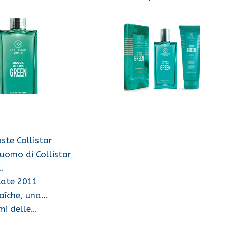
ste Collistar
uomo di Collistar
e…
state 2011
aîche, una…
umi delle…