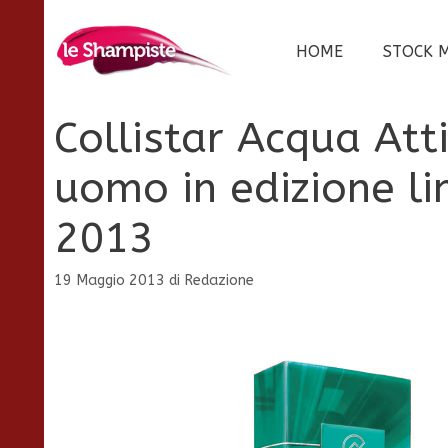
Vai
al
HOME
STOCK 
contenuto
Collistar Acqua Att
uomo in edizione li
2013
19 Maggio 2013
di
Redazione