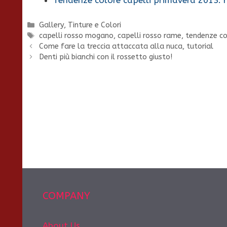
Categorie
Gallery
,
Tinture e Colori
Tag
capelli rosso mogano
,
capelli rosso rame
,
tendenze co
Come fare la treccia attaccata alla nuca, tutorial
Denti più bianchi con il rossetto giusto!
COMPANY
About Us