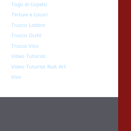
Tagli di Capelli
Tinture e Colori
Trucco Labbra
Trucco Occhi
Trucco Viso
Video Tutorial
Video Tutorial Nail Art
Viso