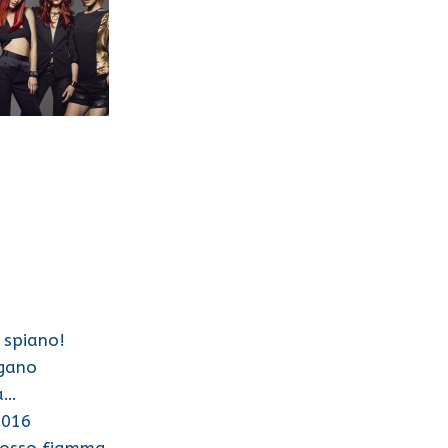
 spiano!
ogano
la…
2016
 rosso fiamma