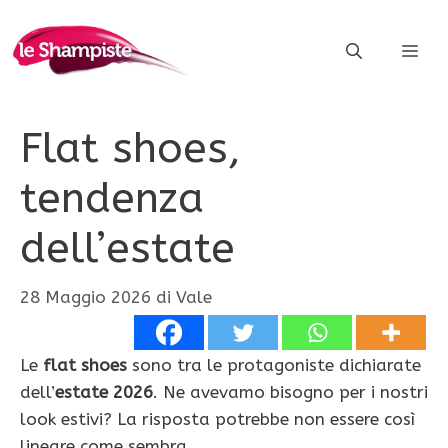
Vai
al
ME
contenuto
Flat shoes,
tendenza
dell’estate
28 Maggio 2026
di
Vale
Le
flat shoes
sono tra le protagoniste dichiarate
dell’
estate 2026
. Ne avevamo bisogno per i nostri
look estivi? La risposta potrebbe non essere così
lineare come sembra.