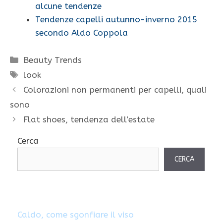
alcune tendenze
Tendenze capelli autunno-inverno 2015
secondo Aldo Coppola
Categorie
Beauty Trends
Tag
look
Colorazioni non permanenti per capelli, quali
sono
Flat shoes, tendenza dell’estate
Cerca
CERCA
Caldo, come sgonfiare il viso