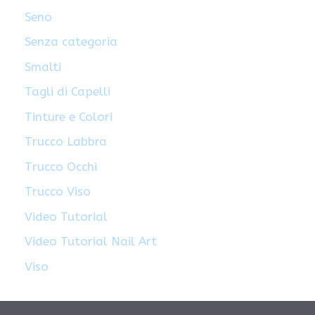
Seno
Senza categoria
Smalti
Tagli di Capelli
Tinture e Colori
Trucco Labbra
Trucco Occhi
Trucco Viso
Video Tutorial
Video Tutorial Nail Art
Viso