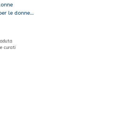
 donne
per le donne…
caduta
e curati