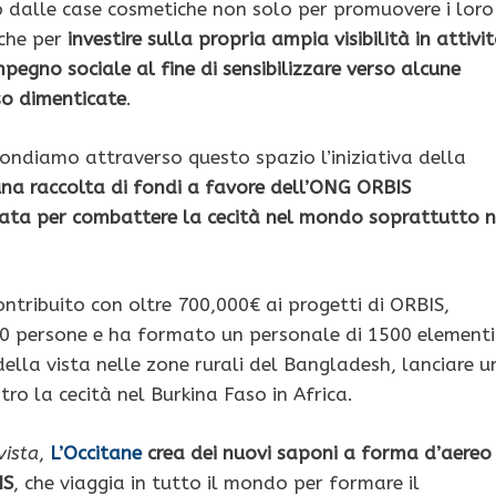
o dalle case cosmetiche non solo per promuovere i loro
che per
investire sulla propria ampia visibilità in attivi
mpegno sociale al fine di sensibilizzare verso alcune
so dimenticate
.
fondiamo attraverso questo spazio l’iniziativa della
na raccolta di fondi a favore dell’ONG ORBIS
ata per combattere la cecità nel mondo soprattutto n
ontribuito con oltre 700,000€ ai progetti di ORBIS,
00 persone e ha formato un personale di 1500 elementi
 della vista nelle zone rurali del Bangladesh, lanciare u
o la cecità nel Burkina Faso in Africa.
vista
,
L’Occitane
crea dei nuovi saponi a forma d’aereo
IS
, che viaggia in tutto il mondo per formare il