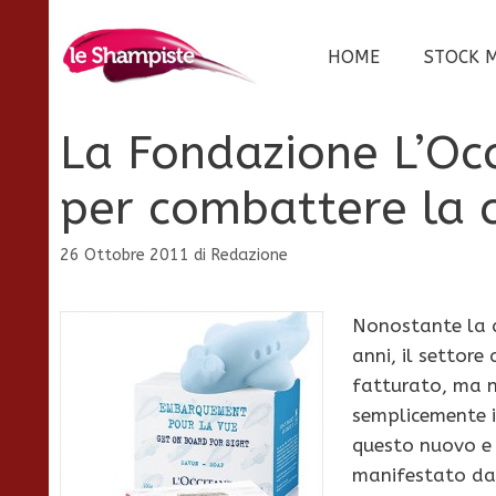
Vai
al
HOME
STOCK 
contenuto
La Fondazione L’Oc
per combattere la 
26 Ottobre 2011
di
Redazione
Nonostante la c
anni, il settor
fatturato, ma n
semplicemente i
questo nuovo e d
manifestato da 