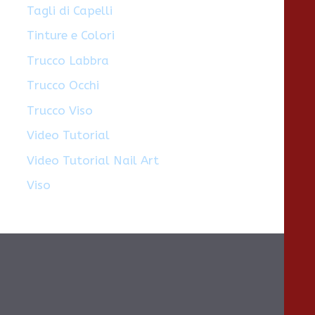
Tagli di Capelli
Tinture e Colori
Trucco Labbra
Trucco Occhi
Trucco Viso
Video Tutorial
Video Tutorial Nail Art
Viso