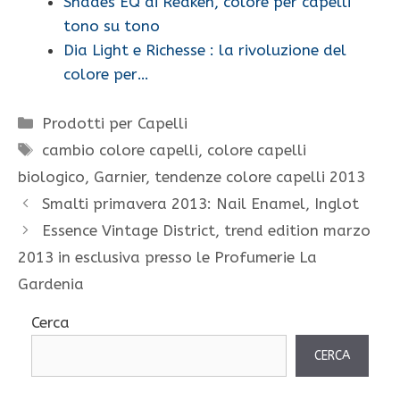
Shades EQ di Redken, colore per capelli
tono su tono
Dia Light e Richesse : la rivoluzione del
colore per…
Categorie
Prodotti per Capelli
Tag
cambio colore capelli
,
colore capelli
biologico
,
Garnier
,
tendenze colore capelli 2013
Smalti primavera 2013: Nail Enamel, Inglot
Essence Vintage District, trend edition marzo
2013 in esclusiva presso le Profumerie La
Gardenia
Cerca
CERCA