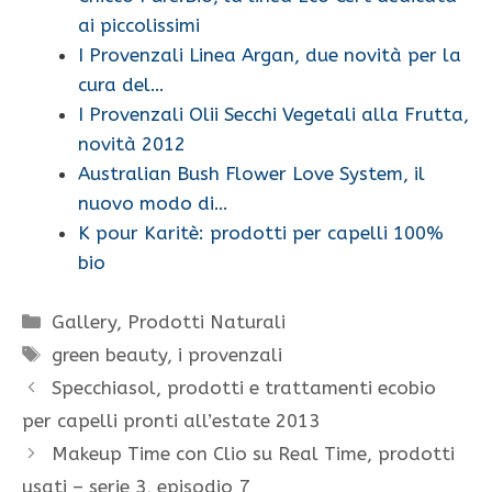
ai piccolissimi
I Provenzali Linea Argan, due novità per la
cura del…
I Provenzali Olii Secchi Vegetali alla Frutta,
novità 2012
Australian Bush Flower Love System, il
nuovo modo di…
K pour Karitè: prodotti per capelli 100%
bio
Categorie
Gallery
,
Prodotti Naturali
Tag
green beauty
,
i provenzali
Specchiasol, prodotti e trattamenti ecobio
per capelli pronti all’estate 2013
Makeup Time con Clio su Real Time, prodotti
usati – serie 3, episodio 7