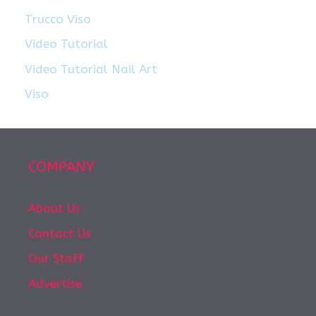
Trucco Viso
Video Tutorial
Video Tutorial Nail Art
Viso
COMPANY
About Us
Contact Us
Our Staff
Advertise