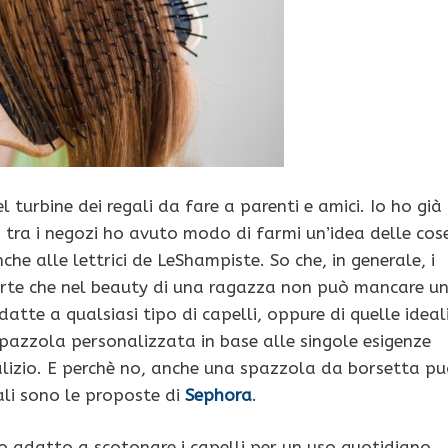
 turbine dei regali da fare a parenti e amici. Io ho già
 tra i negozi ho avuto modo di farmi un’idea delle cos
he alle lettrici de LeShampiste. So che, in generale, i
erte che nel beauty di una ragazza non può mancare u
adatte a qualsiasi tipo di capelli, oppure di quelle ideal
spazzola personalizzata in base alle singole esigenze
lizio. E perchè no, anche una spazzola da borsetta p
ali sono le proposte di
Sephora
.
o adatto a scotonare i capelli per un uso quotidiano,