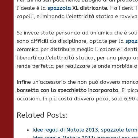
l’ideale è la
spazzola
XL districante
. Ha i denti
capelli, eliminando l’elettricità statica e ravvi
Se invece state pensando ad un’amica che è soli
sono difficili da disciplinare, optate per la
spaz
ceramica per distribuire meglio il calore e i dent
liberarli dall’elettricità statica, per una piega
rende perfetta per realizzare le onde morbide o 
Infine un’accessorio che non può davvero manca
borsetta con lo specchietto incorporato
. E’ pic
occasioni. In più costa davvero poco, solo 6,90 
Related Posts:
Idee regali di Natale 2013, spazzole term
Idee regalo Natale 2011: accessori per cap