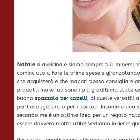
Natale
si avvicina e siamo sempre più immersi nel
cominciato a fare le prime spese e gironzolando
che acquisterò e che magari posso consigliare anc
prodotti make-up sono i più graditi ma state c
buona
spazzola per capelli
, di quelle versatili 
per l’asciugatura o per i boccoli. Insomma una 
secondo me è un’ottima idea per un regalo nata
essere davvero molto utile! Vediamo insieme qu
Per chi ha semplicemente bisogno di un prodott