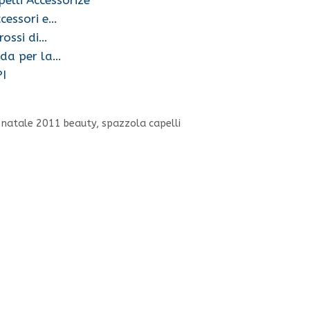
ccessori e…
rossi di…
eda per la…
PI
o natale 2011 beauty
,
spazzola capelli