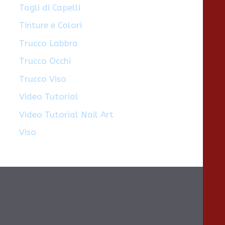
Tagli di Capelli
Tinture e Colori
Trucco Labbra
Trucco Occhi
Trucco Viso
Video Tutorial
Video Tutorial Nail Art
Viso