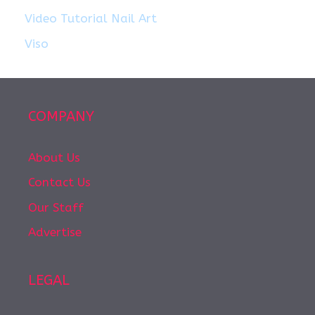
Video Tutorial Nail Art
Viso
COMPANY
About Us
Contact Us
Our Staff
Advertise
LEGAL