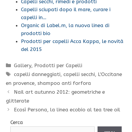
Capelli secchi, rimedi e prodotti
Capelli sciupati dopo il mare, curare i
capelli in…
Organic di Label.m, la nuova linea di
prodotti bio
Prodotti per capelli Acca Kappa, le novità
del 2015
Categorie
Gallery
,
Prodotti per Capelli
Tag
capelli danneggiati
,
capelli secchi
,
L'Occitane
en provence
,
shampoo anti forfora
Nail art autunno 2012: geometriche e
glitterate
Ecosì Persona, la linea ecobio al tea tree oil
Cerca