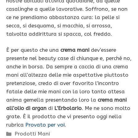
nostre abituali attività quotidiane, da quelle
casalinghe a quelle lavorative. Soffrono, se non
ce ne prendiamo abbastanza cura: la pelle si
secca, si desquama, si macchia, si arrossa,
talvolta addirittura si spacca, col freddo.
È per questo che una
crema mani
dev’essere
presente nel beauty case di chiunque e, perché no,
anche in borsa. Da sempre a caccia di una crema
mani all’altezza delle mie aspettative piuttosto
pretenziose, credo di aver favorito l’incontro
fatale delle mie mani con la loro tanto attesa
anima gemella presentando loro la
crema mani
all’olio di argan
di
L’Erbolario
. Me ne sono molto
grate. È il prodotto che vi presento oggi nella
rubrica
Provato per voi
.
Categorie
Prodotti Mani