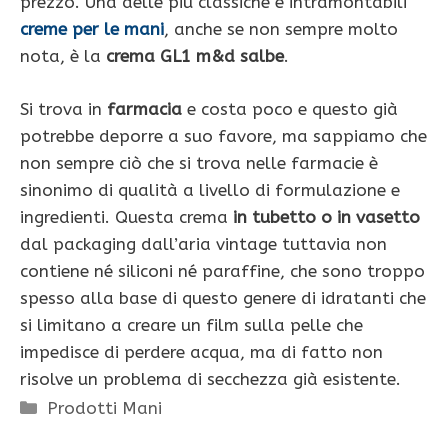
prezzo. Una delle più classiche e intramontabili
creme per le mani
, anche se non sempre molto
nota, è la
crema GL1 m&d salbe
.
Si trova in
farmacia
e costa poco e questo già
potrebbe deporre a suo favore, ma sappiamo che
non sempre ciò che si trova nelle farmacie è
sinonimo di qualità a livello di formulazione e
ingredienti. Questa crema
in tubetto o in vasetto
dal packaging dall’aria vintage tuttavia non
contiene né siliconi né paraffine, che sono troppo
spesso alla base di questo genere di idratanti che
si limitano a creare un film sulla pelle che
impedisce di perdere acqua, ma di fatto non
risolve un problema di secchezza già esistente.
Categorie
Prodotti Mani