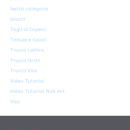
Senza categoria
Smalti
Tagli di Capelli
Tinture e Colori
Trucco Labbra
Trucco Occhi
Trucco Viso
Video Tutorial
Video Tutorial Nail Art
Viso