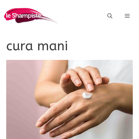
Vai
al
ME
contenuto
cura mani