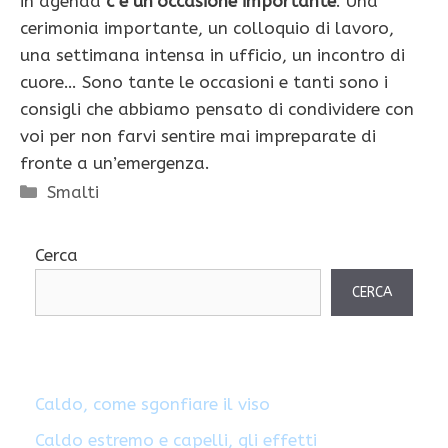
in agenda
c’è un’occasione importante
. Una
cerimonia importante, un colloquio di lavoro,
una settimana intensa in ufficio, un incontro di
cuore… Sono tante le occasioni e tanti sono i
consigli che abbiamo pensato di condividere con
voi per non farvi sentire mai impreparate di
fronte a un’emergenza.
Categorie
Smalti
Cerca
CERCA
Caldo, come sgonfiare il viso
Caldo estremo e capelli, gli effetti