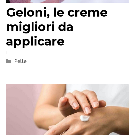
Geloni, le creme
migliori da
applicare
I
Categorie
Pelle