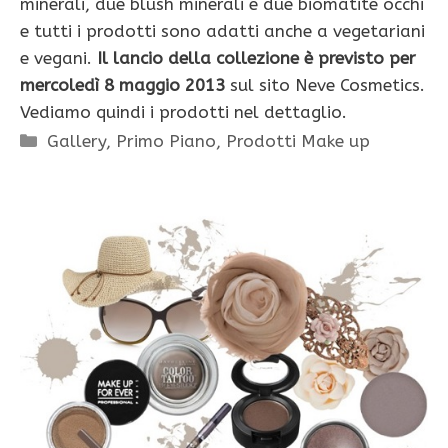
minerali, due blush minerali e due biomatite occhi
e tutti i prodotti sono adatti anche a vegetariani
e vegani.
Il lancio della collezione è previsto per
mercoledì 8 maggio 2013
sul sito Neve Cosmetics.
Vediamo quindi i prodotti nel dettaglio.
Categorie
Gallery
,
Primo Piano
,
Prodotti Make up