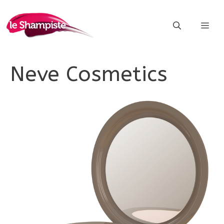
Vai
al
ME
contenuto
Neve Cosmetics