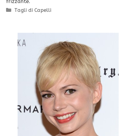
frizzante.
Categorie
Tagli di Capelli