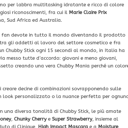
 per labbra multitasking idratante e ricco di colore
giosi riconoscimenti, fra cui il
Marie Claire Prix
na, Sud Africa ed Australia.
di fan devote in tutto il mondo diventando il prodotto
ra gli addetti al lavoro del settore cosmetico e fra
 un Chubby Stick ogni 15 secondi al mondo, in Italia ha
Ha messo tutte d’accordo: giovani e meno giovani,
rossetto creando una vera Chubby Mania perché un color
tti creare decine di combinazioni sovrapponendo sulle
un look personalizzato o la nuance perfetta per ognun
on una diversa tonalità di Chubby Stick, le più amate
Honey
,
Chunky Cherry
e
Super Strawberry
, insieme al
uto di Clinique,
High Impact Mascara
e a
Moisture