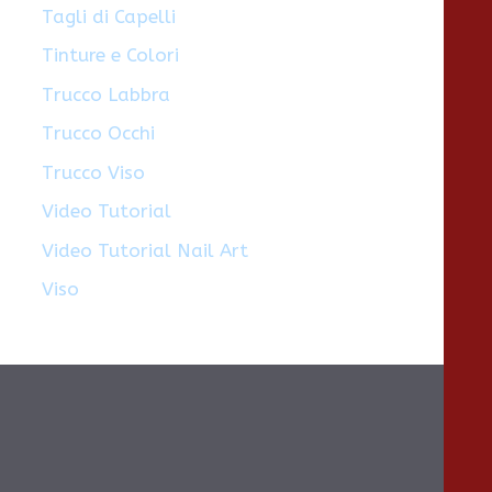
Tagli di Capelli
Tinture e Colori
Trucco Labbra
Trucco Occhi
Trucco Viso
Video Tutorial
Video Tutorial Nail Art
Viso