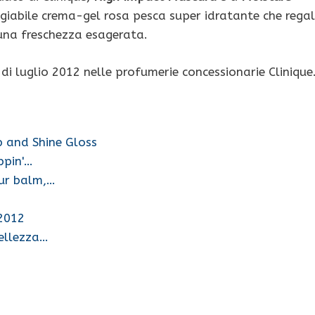
giabile crema-gel rosa pesca super idratante che rega
 una freschezza esagerata.
i luglio 2012 nelle profumerie concessionarie Clinique
p and Shine Gloss
ppin'…
our balm,…
 2012
bellezza…