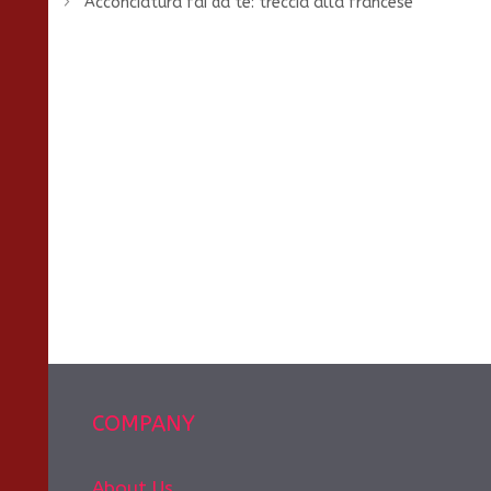
Acconciatura fai da te: treccia alla francese
COMPANY
About Us