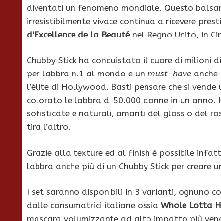
diventati un fenomeno mondiale. Questo balsamo
irresistibilmente vivace continua a ricevere presti
d’Excellence de la Beauté
nel Regno Unito, in Ci
Chubby Stick ha conquistato il cuore di milioni 
per labbra n.1 al mondo e un
must-have
anche t
l’élite di Hollywood. Basti pensare che si vende
colorato le labbra di 50.000 donne in un anno. 
sofisticate e naturali, amanti del gloss o del 
tira l’altro.
Grazie alla texture ed al finish è possibile infa
labbra anche più di un Chubby Stick per creare 
I set saranno disponibili in 3 varianti, ognuno c
dalle consumatrici italiane ossia
Whole Lotta 
mascara volumizzante ad alto impatto più vend