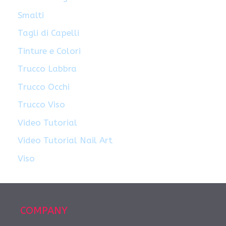
Smalti
Tagli di Capelli
Tinture e Colori
Trucco Labbra
Trucco Occhi
Trucco Viso
Video Tutorial
Video Tutorial Nail Art
Viso
COMPANY