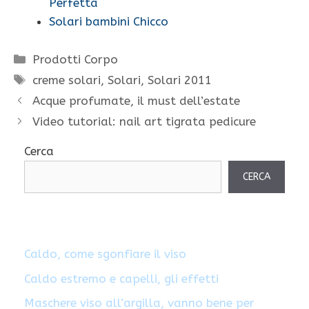
Perfetta
Solari bambini Chicco
Categorie
Prodotti Corpo
Tag
creme solari
,
Solari
,
Solari 2011
Acque profumate, il must dell’estate
Video tutorial: nail art tigrata pedicure
Cerca
CERCA
Caldo, come sgonfiare il viso
Caldo estremo e capelli, gli effetti
Maschere viso all’argilla, vanno bene per