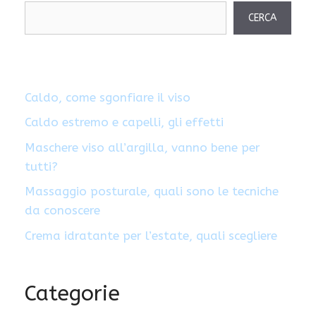
CERCA
Caldo, come sgonfiare il viso
Caldo estremo e capelli, gli effetti
Maschere viso all’argilla, vanno bene per
tutti?
Massaggio posturale, quali sono le tecniche
da conoscere
Crema idratante per l’estate, quali scegliere
Categorie