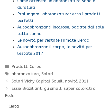
Come ottenere un’abbronzatura sana e
duratura
Prolungare l'abbronzatura: ecco i prodotti
perfetti
Autoabbronzanti Incarose, baciate dal sole
tutto l'anno
Le novità per l'estate firmate Lierac
Autoabbronzanti corpo, le novità per
l'estate 2017
Categorie
Prodotti Corpo
Tag
abbronzatura
,
Solari
Solari Vichy Capital Soleil, novità 2011
Essie Braziliant: gli smalti super colorati di
Essie
Cerca