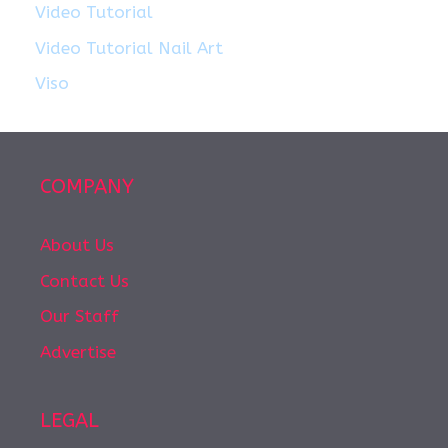
Video Tutorial
Video Tutorial Nail Art
Viso
COMPANY
About Us
Contact Us
Our Staff
Advertise
LEGAL