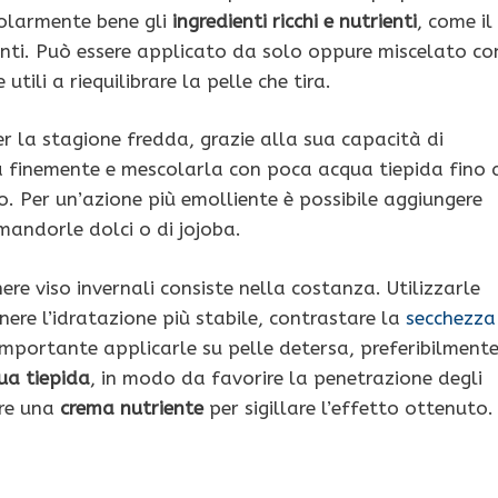
colarmente bene gli
ingredienti ricchi e nutrienti
, come il
tanti. Può essere applicato da solo oppure miscelato co
tili a riequilibrare la pelle che tira.
r la stagione fredda, grazie alla sua capacità di
la finemente e mescolarla con poca acqua tiepida fino 
. Per un’azione più emolliente è possibile aggiungere
mandorle dolci o di jojoba.
re viso invernali consiste nella costanza. Utilizzarle
re l’idratazione più stabile, contrastare la
secchezza
importante applicarle su pelle detersa, preferibilment
ua tiepida
, in modo da favorire la penetrazione degli
are una
crema nutriente
per sigillare l’effetto ottenuto.