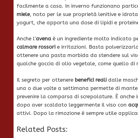
facilmente a casa. In inverno funzionano parti
miele
, noto per le sue proprietà lenitive e idra
yogurt, che apporta una dose di lipidi e proteine u
Anche l’
avena
è un ingrediente molto indicato pe
calmare rossori
e irritazioni. Basta polverizzar
ottenere una pasta morbida da stendere sul viso
qualche goccia di olio vegetale, come quello di 
Il segreto per ottenere
benefici reali
dalle masche
una o due volte a settimana permette di mantene
prevenire la comparsa di screpolature. È anche 
dopo aver scaldato leggermente il viso con
acq
attivi. Dopo la rimozione è sempre utile applic
Related Posts: