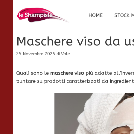
Vai
al
HOME
STOCK 
contenuto
Maschere viso da us
25 Novembre 2025
di
Vale
Quali sono le
maschere viso
più adatte all’inver
puntare su prodotti caratterizzati da ingredienti 