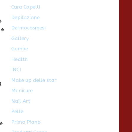
Cura Capelli
Depilazione
e
Dermocosmesi
 e
Gallery
Gambe
Health
INCI
Make up delle star
0
Manicure
Nail Art
Pelle
Primo Piano
 e