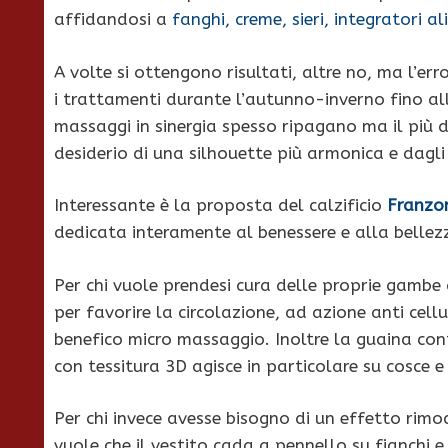
affidandosi a
fanghi, creme, sieri, integratori 
A volte si ottengono risultati, altre no, ma l’e
i trattamenti durante l’autunno-inverno fino al
massaggi in sinergia spesso ripagano ma il più de
desiderio di una silhouette più armonica e dagli
Interessante è la proposta del calzificio
Franzo
dedicata interamente al benessere e alla bellez
Per chi vuole prendesi cura delle proprie gamb
per favorire la circolazione, ad azione anti ce
benefico micro massaggio. Inoltre la guaina cont
con tessitura 3D agisce in particolare su cosce e 
Per chi invece avesse bisogno di un effetto rimo
vuole che il vestito cada a pennello su fianchi 