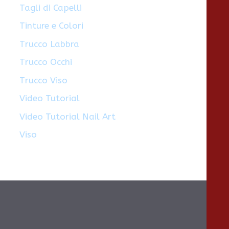
Tagli di Capelli
Tinture e Colori
Trucco Labbra
Trucco Occhi
Trucco Viso
Video Tutorial
Video Tutorial Nail Art
Viso