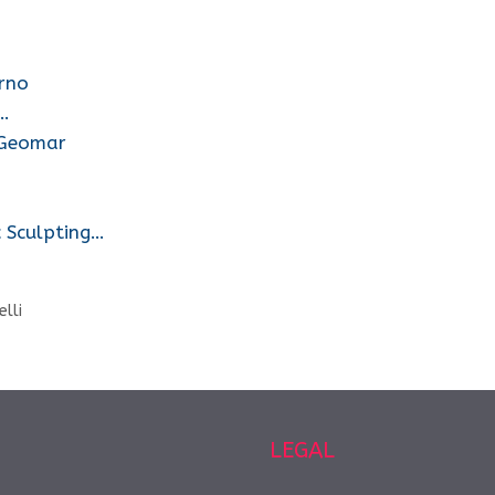
erno
r…
 Geomar
 Sculpting…
elli
LEGAL