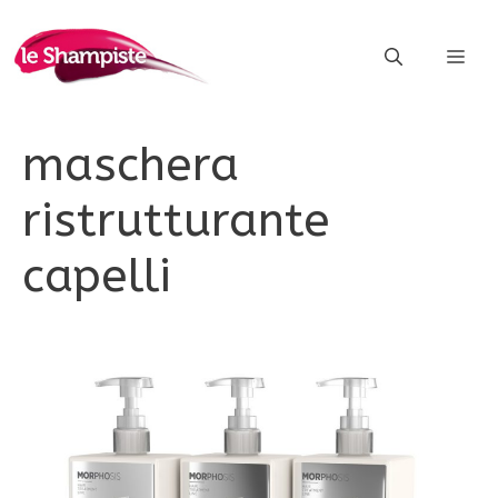
Vai
al
ME
contenuto
maschera
ristrutturante
capelli