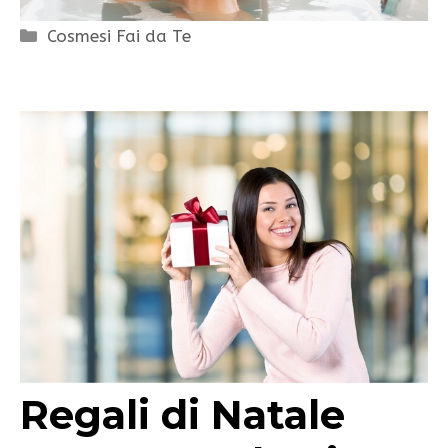
Categorie
Cosmesi Fai da Te
Regali di Natale