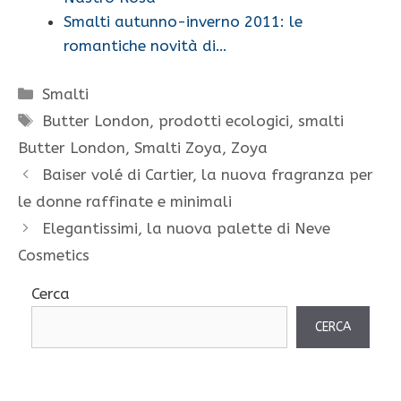
Smalti autunno-inverno 2011: le
romantiche novità di…
Categorie
Smalti
Tag
Butter London
,
prodotti ecologici
,
smalti
Butter London
,
Smalti Zoya
,
Zoya
Baiser volé di Cartier, la nuova fragranza per
le donne raffinate e minimali
Elegantissimi, la nuova palette di Neve
Cosmetics
Cerca
CERCA