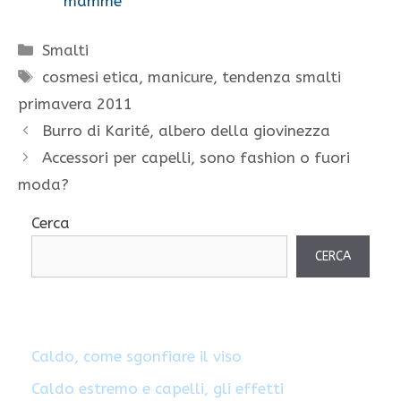
mamme
Categorie
Smalti
Tag
cosmesi etica
,
manicure
,
tendenza smalti
primavera 2011
Burro di Karité, albero della giovinezza
Accessori per capelli, sono fashion o fuori
moda?
Cerca
CERCA
Caldo, come sgonfiare il viso
Caldo estremo e capelli, gli effetti