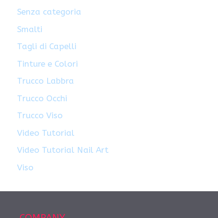
Senza categoria
Smalti
Tagli di Capelli
Tinture e Colori
Trucco Labbra
Trucco Occhi
Trucco Viso
Video Tutorial
Video Tutorial Nail Art
Viso
COMPANY