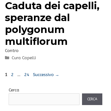
Caduta dei capelli,
speranze dal
polygonum
multiflorum
Contro
Categorie
Cura Capelli
Pagina
Pagina
Pagina
1
2
…
24
Successivo
→
Cerca
CERCA