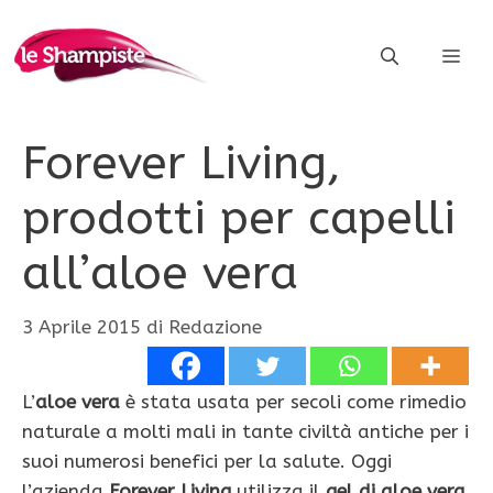
Vai
al
ME
contenuto
Forever Living,
prodotti per capelli
all’aloe vera
3 Aprile 2015
di
Redazione
L’
aloe vera
è stata usata per secoli come rimedio
naturale a molti mali in tante civiltà antiche per i
suoi numerosi benefici per la salute. Oggi
l’azienda
Forever Living
utilizza il
gel di aloe vera