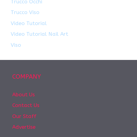
Trucco Occhi
Trucco Viso
Video Tutorial
Video Tutorial Nail Art
Viso
COMPANY
About Us
Contact Us
Our Staff
Advertise