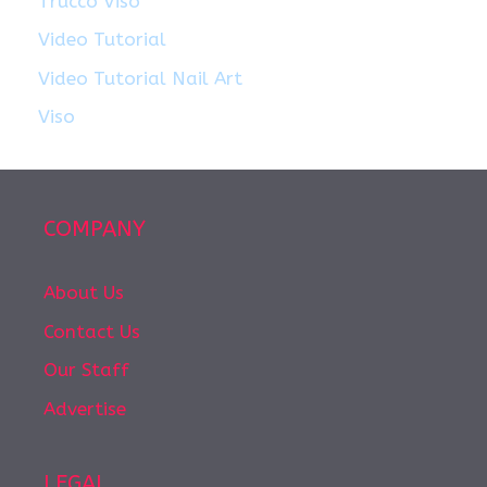
Trucco Viso
Video Tutorial
Video Tutorial Nail Art
Viso
COMPANY
About Us
Contact Us
Our Staff
Advertise
LEGAL