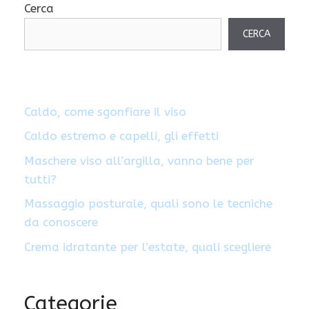
Cerca
CERCA
Caldo, come sgonfiare il viso
Caldo estremo e capelli, gli effetti
Maschere viso all’argilla, vanno bene per
tutti?
Massaggio posturale, quali sono le tecniche
da conoscere
Crema idratante per l’estate, quali scegliere
Categorie