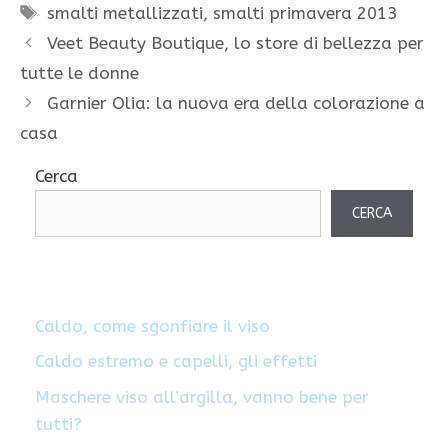
Tag
smalti metallizzati
,
smalti primavera 2013
Veet Beauty Boutique, lo store di bellezza per
tutte le donne
Garnier Olia: la nuova era della colorazione a
casa
Cerca
CERCA
Caldo, come sgonfiare il viso
Caldo estremo e capelli, gli effetti
Maschere viso all’argilla, vanno bene per
tutti?