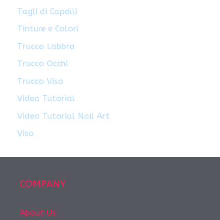
Tagli di Capelli
Tinture e Colori
Trucco Labbra
Trucco Occhi
Trucco Viso
Video Tutorial
Video Tutorial Nail Art
Viso
COMPANY
About Us