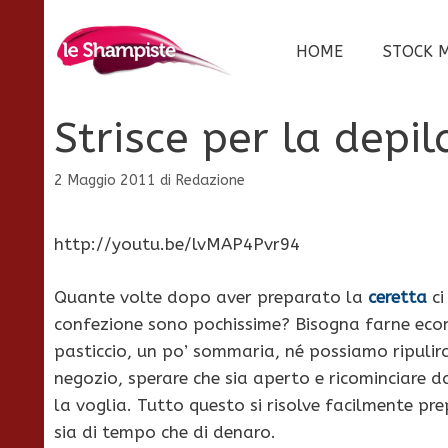
Vai
al
HOME
STOCK 
contenuto
Strisce per la depil
2 Maggio 2011
di
Redazione
http://youtu.be/lvMAP4Pvr94
Quante volte dopo aver preparato la
ceretta
ci
confezione sono pochissime? Bisogna farne econo
pasticcio, un po’ sommaria, né possiamo ripulirci,
negozio, sperare che sia aperto e ricominciare
la voglia. Tutto questo si risolve facilmente p
sia di tempo che di denaro.