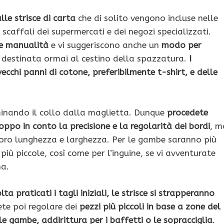
lle strisce di carta
che di solito vengono incluse nelle
i scaffali dei supermercati e dei negozi specializzati.
e manualità
e vi suggeriscono anche un
modo per
 destinata ormai al cestino della spazzatura.
I
ecchi panni di cotone, preferibilmente t-shirt, e delle
iminando il collo dalla maglietta. Dunque
procedete
oppo in conto la precisione e la regolarità dei bordi
, m
 loro lunghezza e larghezza. Per le gambe saranno più
più piccole, così come per l’inguine, se vi avventurate
na.
ta praticati i tagli iniziali, le strisce si strapperanno
ete poi regolare dei
pezzi più piccoli in base a zone del
le gambe, addirittura per i baffetti o le sopracciglia
.