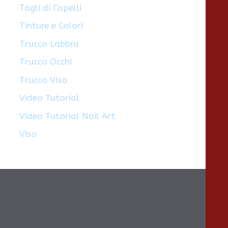
Tagli di Capelli
Tinture e Colori
Trucco Labbra
Trucco Occhi
Trucco Viso
Video Tutorial
Video Tutorial Nail Art
Viso