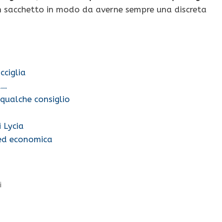
n sacchetto in modo da averne sempre una discreta
cciglia
a…
 qualche consiglio
i Lycia
 ed economica
i