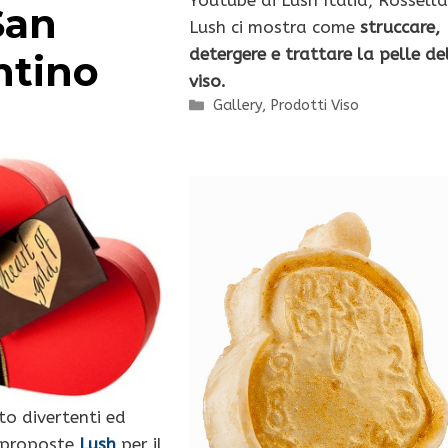
Youtube di Lush Italia, Rossell
San
Lush ci mostra come
struccare,
detergere e trattare la pelle de
ntino
viso.
Categorie
Gallery
,
Prodotti Viso
to divertenti ed
e proposte
Lush
per il