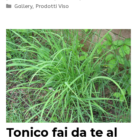
Categorie
Gallery
,
Prodotti Viso
Tonico fai da te al