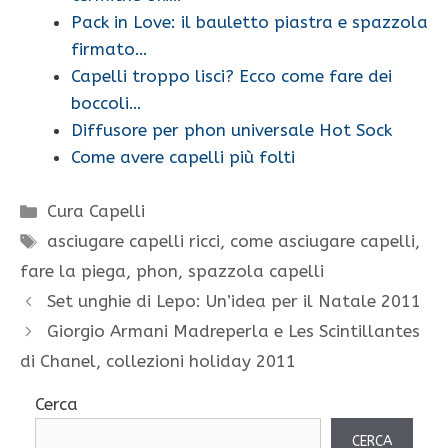
Pack in Love: il bauletto piastra e spazzola
firmato…
Capelli troppo lisci? Ecco come fare dei
boccoli…
Diffusore per phon universale Hot Sock
Come avere capelli più folti
Categorie
Cura Capelli
Tag
asciugare capelli ricci
,
come asciugare capelli
,
fare la piega
,
phon
,
spazzola capelli
Set unghie di Lepo: Un’idea per il Natale 2011
Giorgio Armani Madreperla e Les Scintillantes
di Chanel, collezioni holiday 2011
Cerca
CERCA