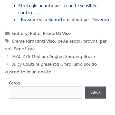
Strategie beauty per la pelle sensibile
contro il…
I Balsami viso Sanoflore ideali per l'inverno
Categorie
Gallery
,
Pelle
,
Prodotti Viso
Tag
Creme Idratanti Viso
,
pelle secca
,
provati per
voi
,
Sanoflore
MAC 275 Medium Angled Shading Brush
Juicy Couture presenta il profumo solido
custodito in un anello
Cerca
CERCA