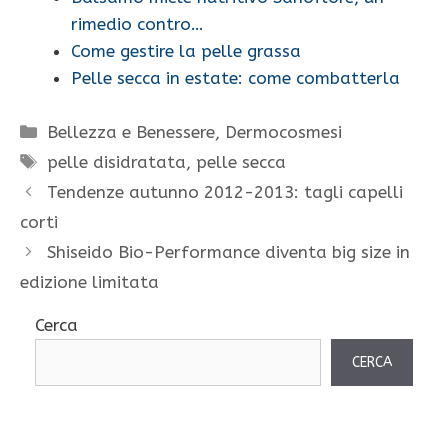
rimedio contro…
Come gestire la pelle grassa
Pelle secca in estate: come combatterla
Categorie
Bellezza e Benessere
,
Dermocosmesi
Tag
pelle disidratata
,
pelle secca
Tendenze autunno 2012-2013: tagli capelli
corti
Shiseido Bio-Performance diventa big size in
edizione limitata
Cerca
CERCA