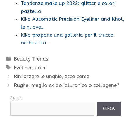
Tendenze make up 2022: glitter e colori
pastello
Kiko Automatic Precision Eyeliner and Khol,
le nuove…
Kiko propone una galleria per il trucco
occhi sulla…
Categorie
Beauty Trends
Tag
Eyeliner
,
occhi
Rinforzare le unghie, ecco come
Rughe, meglio acido ialuronico o collagene?
Cerca
CERCA