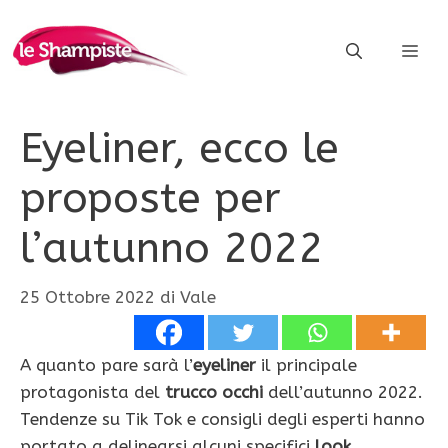
Vai
al
ME
contenuto
Eyeliner, ecco le
proposte per
l’autunno 2022
25 Ottobre 2022
di
Vale
A quanto pare sarà l’
eyeliner
il principale
protagonista del
trucco occhi
dell’autunno 2022.
Tendenze su Tik Tok e consigli degli esperti hanno
portato a delinearsi alcuni specifici
look
.