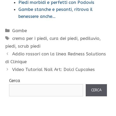
Piedi morbidi e perfetti con Podovis
Gambe stanche e pesanti, ritrova il
benessere anche…
Categorie
Gambe
Tag
crema per i piedi
,
cura dei piedi
,
pediluvio
,
piedi
,
scrub piedi
Addio rossori con la linea Redness Solutions
di Clinique
Video Tutorial Nail Art: Dolci Cupcakes
Cerca
CERCA