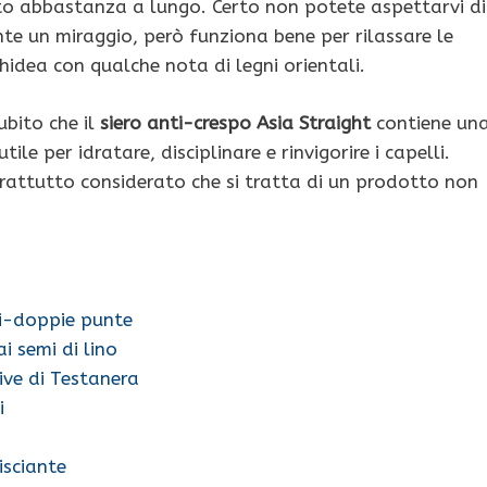
ato abbastanza a lungo. Certo non potete aspettarvi di
nte un miraggio, però funziona bene per rilassare le
idea con qualche nota di legni orientali.
ubito che il
siero anti-crespo Asia Straight
contiene un
 utile per idratare, disciplinare e rinvigorire i capelli.
rattutto considerato che si tratta di un prodotto non
ti-doppie punte
ai semi di lino
ive di Testanera
i
isciante