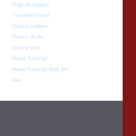
Tagli di Capelli
Tinture e Colori
Trucco Labbra
Trucco Occhi
Trucco Viso
Video Tutorial
Video Tutorial Nail Art
Viso