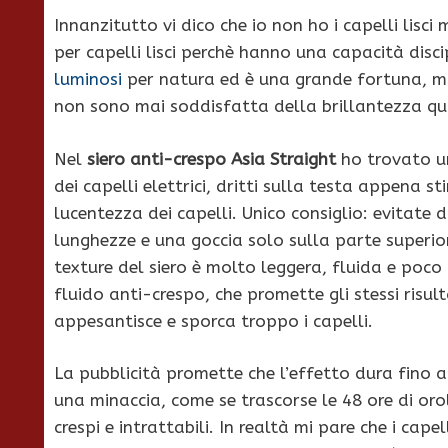
Innanzitutto vi dico che io non ho i capelli lisci 
per capelli lisci perchè hanno una capacità disci
luminosi
per natura ed è una grande fortuna, ma
non sono mai soddisfatta della brillantezza qui
Nel
siero anti-crespo Asia Straight
ho trovato un
dei capelli elettrici, dritti sulla testa appena s
lucentezza dei capelli. Unico consiglio: evitate
lunghezze e una goccia solo sulla parte superior
texture del siero è molto leggera, fluida e poco
fluido anti-crespo, che promette gli stessi ris
appesantisce e sporca troppo i capelli.
La pubblicità promette che l’effetto dura fino a
una minaccia, come se trascorse le 48 ore di or
crespi e intrattabili. In realtà mi pare che i ca