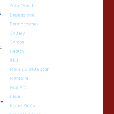
Cura Capelli
i
o
Depilazione
Dermocosmesi
Gallery
Gambe
a
Health
INCI
Make up delle star
Manicure
Nail Art
Pelle
re
Primo Piano
-