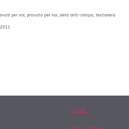
ovati per voi
,
provato per voi
,
siero anti-crespo
,
testanera
 2011
LEGAL
Privacy Policy