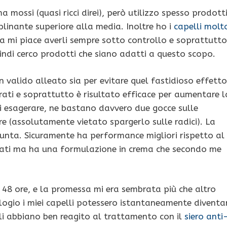
ma mossi (quasi ricci direi), però utilizzo spesso prodott
plinante superiore alla media. Inoltre ho i
capelli molt
 mi piace averli sempre sotto controllo e soprattutto
ndi cerco prodotti che siano adatti a questo scopo.
 valido alleato sia per evitare quel fastidioso effetto
tirati e soprattutto è risultato efficace per aumentare l
 di esagerare, ne bastano davvero due gocce sulle
e (assolutamente vietato spargerlo sulle radici). La
 unta. Sicuramente ha performance migliori rispetto al
ultati ma ha una formulazione in crema che secondo me
 48 ore, e la promessa mi era sembrata più che altro
ologio i miei capelli potessero istantaneamente diventa
pelli abbiano ben reagito al trattamento con il
siero anti