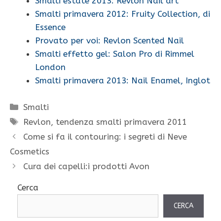
Smalti estate 2013: Revlon Nail art
Smalti primavera 2012: Fruity Collection, di
Essence
Provato per voi: Revlon Scented Nail
Smalti effetto gel: Salon Pro di Rimmel
London
Smalti primavera 2013: Nail Enamel, Inglot
Categorie
Smalti
Tag
Revlon
,
tendenza smalti primavera 2011
Come si fa il contouring: i segreti di Neve
Cosmetics
Cura dei capelli:i prodotti Avon
Cerca
CERCA