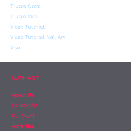
Trucco Occhi
Trucco Viso
Video Tutorial
Video Tutorial Nail Art
Viso
COMPANY
About Us
Contact Us
Our Staff
Advertise