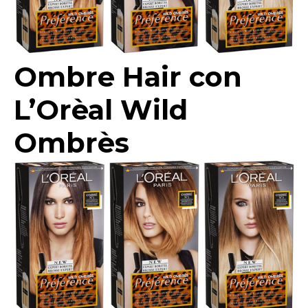
Ombre Hair con
L’Orèal Wild
Ombrès