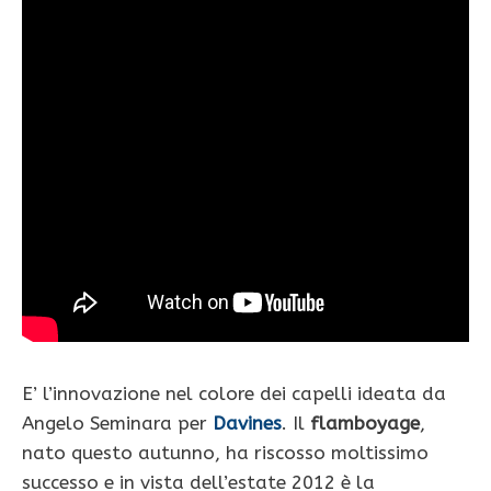
E’ l’innovazione nel colore dei capelli ideata da
Angelo Seminara per
Davines
. Il
flamboyage
,
nato questo autunno, ha riscosso moltissimo
successo e in vista dell’estate 2012 è la