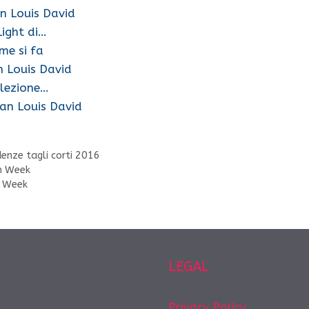
an Louis David
Light di…
me si fa
n Louis David
llezione…
ean Louis David
enze tagli corti 2016
on Week
n Week
LEGAL
Privacy Policy