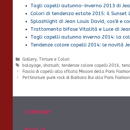
Tagli capelli autunno-inverno 2013 di Je
Colori di tendenza estate 2015: il Sunset 
Splashlight di Jean Louis David, cos'è e co
Trattamento bifase Vitalità e Luce di Jea
Tagli capelli autunno inverno 2014: la co
Tendenze colore capelli 2014: le novità J
Categorie
Gallery
,
Tinture e Colori
Tag
balayage
,
shatush
,
tendenze colore capelli 2016
,
tend
Fascia di capelli alla sfilata Missoni della Paris Fashi
Pettinature punk rock di Barbara Bui alla Paris Fashio
COMPANY
About Us