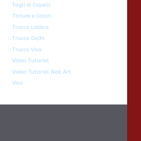
Tagli di Capelli
Tinture e Colori
Trucco Labbra
Trucco Occhi
Trucco Viso
Video Tutorial
Video Tutorial Nail Art
Viso