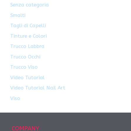
Senza categoria
Smalti
Tagli di Capelli
Tinture e Colori
Trucco Labbra
Trucco Occhi
Trucco Viso
Video Tutorial
Video Tutorial Nail Art
Viso
COMPANY