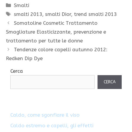
Categorie
Smalti
Tag
smalti 2013
,
smalti Dior
,
trend smalti 2013
Somatoline Cosmetic Trattamento
Smagliature Elasticizzante, prevenzione e
trattamento per tutte le donne
Tendenze colore capelli autunno 2012:
Redken Dip Dye
Cerca
CERCA
Caldo, come sgonfiare il viso
Caldo estremo e capelli, gli effetti