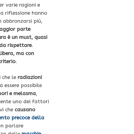
r varie ragioni e
a riflessione hanno
n abbronzarsi più,
aggior parte
ra è un must, quasi
da rispettare
.
 libera, ma con
criterio
.
 che le
radiazioni
 a essere possibile
mori e melasma
,
ente uno dei fattori
vi che
causano
ento precoce della
on parlare
nza delle
macchie