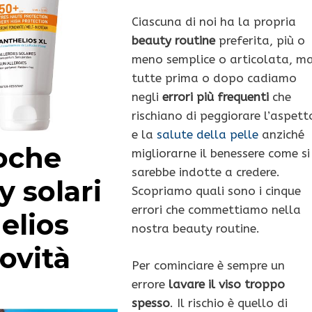
Ciascuna di noi ha la propria
beauty routine
preferita, più o
meno semplice o articolata, m
tutte prima o dopo cadiamo
negli
errori più frequenti
che
rischiano di peggiorare l’aspett
e la
salute della pelle
anziché
oche
migliorarne il benessere come si
sarebbe indotte a credere.
y solari
Scopriamo quali sono i cinque
errori che commettiamo nella
elios
nostra beauty routine.
ovità
Per cominciare è sempre un
errore
lavare il viso troppo
spesso
. Il rischio è quello di