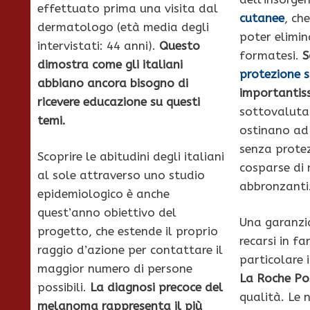
effettuato prima una visita dal
cutanee
, che
dermatologo (età media degli
poter elimin
intervistati: 44 anni).
Questo
formatesi.
S
dimostra come gli italiani
protezione s
abbiano ancora bisogno di
importantis
ricevere educazione su questi
sottovalutano
temi.
ostinano ad 
senza protez
Scoprire le abitudini degli italiani
cosparse di m
al sole attraverso uno studio
abbronzanti
epidemiologico è anche
quest’anno obiettivo del
Una garanzia
progetto, che estende il proprio
recarsi in fa
raggio d’azione per contattare il
particolare 
maggior numero di persone
La Roche Po
possibili.
La diagnosi precoce del
qualità. Le 
melanoma rappresenta il più