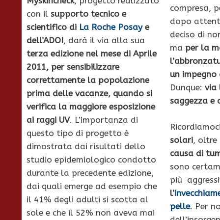
Myskincheck
, progetto realizzato
compresa, pe
con il
supporto tecnico e
dopo attent
scientifico di
La Roche Posay
e
deciso di no
dell’ADOI
, darà il via alla sua
ma
per la m
terza edizione nel mese di Aprile
l’abbronzatu
2011, per sensibilizzare
un impegno 
correttamente la popolazione
Dunque:
via
prima delle vacanze, quando si
saggezza
e 
verifica la maggiore esposizione
ai raggi UV
. L’importanza di
Ricordiamoci
questo tipo di progetto è
solari
, oltre
dimostrata dai risultati dello
causa di tu
studio epidemiologico condotto
sono certam
durante la precedente edizione,
più aggressi
dai quali emerge ad esempio che
l’
invecchiam
il 41% degli adulti si scotta al
pelle
. Per n
sole e che il 52% non aveva mai
dell’insorge