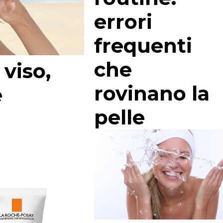
errori
frequenti
che
 viso,
rovinano la
è
pelle