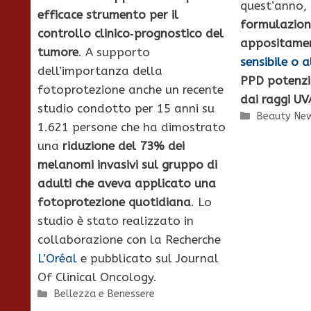
quest’anno,
efficace strumento per il
formulazion
controllo clinico‐prognostico del
appositamen
tumore
. A supporto
sensibile o a
dell’importanza della
PPD potenzi
fotoprotezione anche un recente
dai raggi UV
studio condotto per 15 anni su
Categorie
Beauty Ne
1.621 persone che ha dimostrato
una
riduzione del 73% dei
melanomi invasivi sul gruppo di
adulti che aveva applicato una
fotoprotezione quotidiana
. Lo
studio è stato realizzato in
collaborazione con la Recherche
L’Oréal
e pubblicato sul Journal
Of Clinical Oncology.
Categorie
Bellezza e Benessere