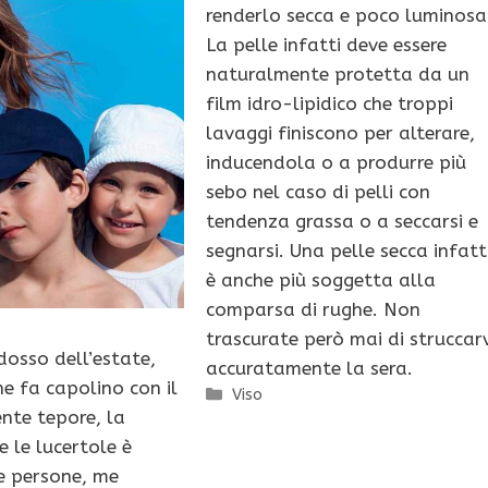
renderlo secca e poco luminosa
La pelle infatti deve essere
naturalmente protetta da un
film idro-lipidico che troppi
lavaggi finiscono per alterare,
inducendola o a produrre più
sebo nel caso di pelli con
tendenza grassa o a seccarsi e
segnarsi. Una pelle secca infatt
è anche più soggetta alla
comparsa di rughe. Non
trascurate però mai di struccar
idosso dell’estate,
accuratamente la sera.
he fa capolino con il
Categorie
Viso
ente tepore, la
e le lucertole è
e persone, me