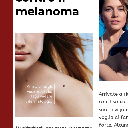
melanoma
Arrivate a r
con il sole c
suo rinvigor
voglia di far
forte. Alcun