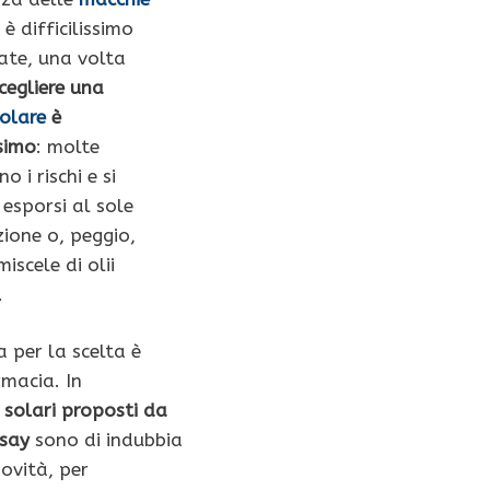
 è difficilissimo
ate, una volta
cegliere una
olare
è
simo
: molte
 i rischi e si
esporsi al sole
ione o, peggio,
iscele di olii
.
 per la scelta è
rmacia. In
i
solari proposti da
say
sono di indubbia
novità, per